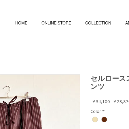
HOME
ONLINE STORE
COLLECTION
A
セルロース
ンツ
通
 ￥34,100 
￥23,87
常
Color
*
価
格