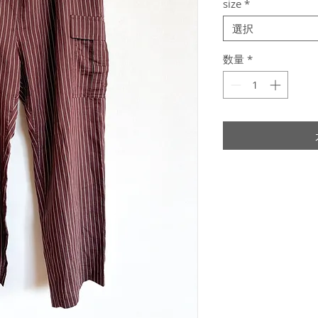
size
*
選択
数量
*