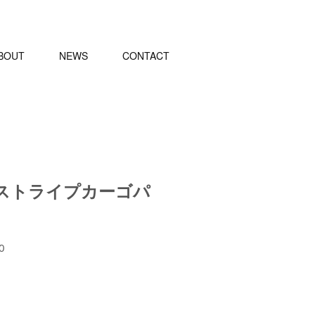
BOUT
NEWS
CONTACT
ストライプカーゴパ
セ
0
ー
ル
価
格